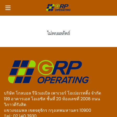
ไม่พบผลลัพธ์
บริษัท โกลบอล รีนิวเอเบิล เพาเวอร์ โอเปอเรทติ้ง จำกัด
199 อาคารเอส โอเอซิส ชั้นที่ 20 ห้องเลขที่ 2008 ถนน
วิภาวดีรังสิต
แขวงจอมพล เขตจตุจักร กรุงเทพมหานคร 10900
Tel : 02 140 3930